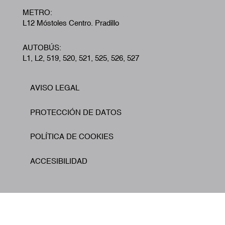
METRO:
L12 Móstoles Centro. Pradillo
AUTOBÚS:
L1, L2, 519, 520, 521, 525, 526, 527
AVISO LEGAL
Footer
PROTECCIÓN DE DATOS
POLÍTICA DE COOKIES
ACCESIBILIDAD