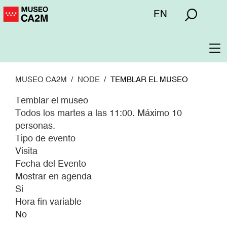
Pasar
Menú
EN
al
superior
contenido
principal
To
na
MUSEO CA2M
NODE
TEMBLAR EL MUSEO
Temblar el museo
Todos los martes a las 11:00. Máximo 10
personas.
Tipo de evento
Visita
Fecha del Evento
Mostrar en agenda
Si
Hora fin variable
No