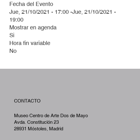
Fecha del Evento
Jue, 21/10/2021 - 17:00
-
Jue, 21/10/2021 -
19:00
Mostrar en agenda
Si
Hora fin variable
No
W
CONTACTO
A
Museo Centro de Arte Dos de Mayo
Avda. Constitución 23
28931 Móstoles, Madrid