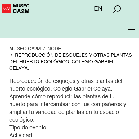
Pasar
Menú
EN
al
superior
contenido
principal
To
na
MUSEO CA2M
NODE
REPRODUCCIÓN DE ESQUEJES Y OTRAS PLANTAS
DEL HUERTO ECOLÓGICO. COLEGIO GABRIEL
CELAYA.
Reproducción de esquejes y otras plantas del
huerto ecológico. Colegio Gabriel Celaya.
Aprende cómo reproducir las plantas de tu
huerto para intercambiar con tus compañeros y
ampliar tu variedad de plantas en tu espacio
ecológico.
Tipo de evento
Actividad