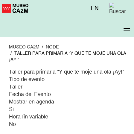
Pasar
Menú
EN
al
superior
contenido
principal
To
na
MUSEO CA2M
NODE
TALLER PARA PRIMARIA "Y QUE TE MOJE UNA OLA
¡AY!"
Taller para primaria "Y que te moje una ola ¡Ay!"
Tipo de evento
Taller
Fecha del Evento
Mostrar en agenda
Si
Hora fin variable
No