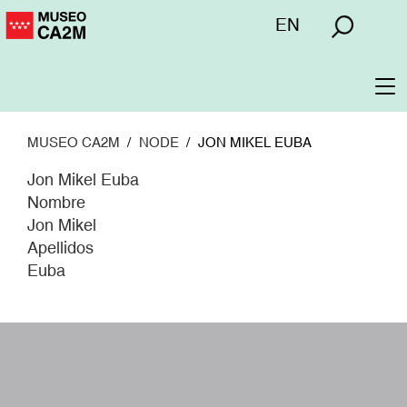
Pasar
Menú
EN
al
superior
contenido
principal
To
na
MUSEO CA2M
NODE
JON MIKEL EUBA
Jon Mikel Euba
Nombre
Jon Mikel
Apellidos
Euba
W