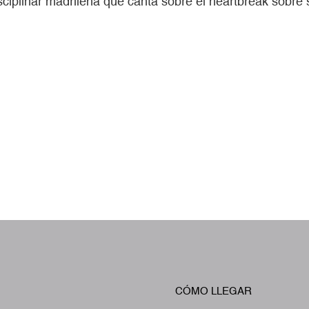
isciplinar madrileña que canta sobre el heartbreak sobre
CÓMO LLEGAR