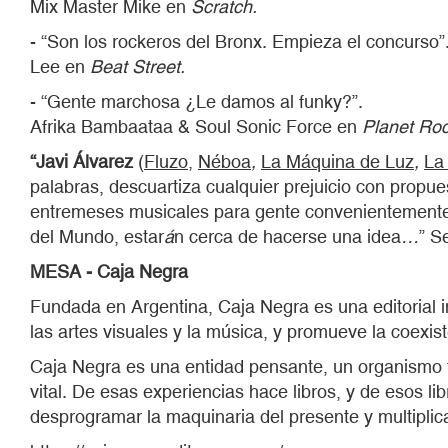
Mix Master Mike en
Scratch.
- “Son los rockeros del Bronx. Empieza el concurso”
Lee en
Beat Street.
- “Gente marchosa ¿Le damos al funky?”.
Afrika Bambaataa & Soul Sonic Force en
Planet Roc
“Javi
Á
lvarez
(
Fluzo
,
Néboa
,
La
Máquina de Luz
,
La 
palabras, descuartiza cualquier prejuicio con propue
entremeses musicales para gente convenientemente v
del Mundo, estar
á
n cerca de hacerse una idea
…
” S
MESA - Caja Negra
Fundada en Argentina, Caja Negra es una editorial in
las artes visuales y la música, y promueve la coexis
Caja Negra es una entidad pensante, un organismo te
vital. De esas experiencias hace libros, y de esos li
desprogramar la maquinaria del presente y multiplicar