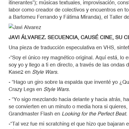
itinerantes”); músicas textuales, improvisación, co
labor como creador de colectivos y encuentros en to
a Bartomeu Ferrando y Fátima Miranda), el Taller
JAVI
Á
LVAREZ.
SECUENCIA, CAUSÉ
CINE, SU C
Una pieza de traducción especulativa en VHS, sintet
-“Soy el único rey magnético original. Aquí está, lo 
soy yo y llego a ti en directo, a través de las ondas 
Kase2 en
Style Wars.
- “Hago un giro sobre la espalda que inventé yo ¿Qu
Crazy Legs en
Style Wars.
- “Yo sigo mezclando hacia delante y hacia atrás, h
se convierten en un minuto o media hora si quieres
Grandmaster Flash en
Looking for the Perfect Beat.
-“Tal vez fue mi scratching el que hizo que bajaran