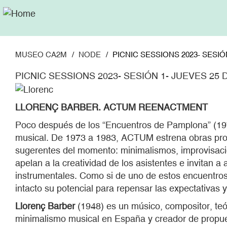
Pasar
al
contenido
principal
MUSEO CA2M
NODE
PICNIC SESSIONS 2023- SESIÓN
PICNIC SESSIONS 2023- SESIÓN 1- JUEVES 25 D
LLOREN
Ç
BARBER.
ACTUM REENACTMENT
Poco después de los “Encuentros de Pamplona” (197
musical. De 1973 a 1983, ACTUM estrena obras propi
sugerentes del momento: minimalismos, improvisacion
apelan a la creatividad de los asistentes e invitan 
instrumentales. Como si de uno de estos encuentros s
intacto su potencial para repensar las expectativas 
Llorenç
Barber
(1948) es un músico, compositor, teór
minimalismo musical en España y creador de propuest