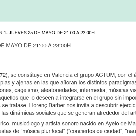
 1- JUEVES 25 DE MAYO DE 21:00 A 23:00H
E MAYO DE 21:00 A 23:00H
2), se constituye en Valencia el grupo ACTUM, con el á
as y ajenas en las que afloran los distintos paradigmas
es, cageismo, aleatoriedades, intermedia, músicas visu
a aquellos que lo deseen a integrarse en el grupo sin imp
e tratase, Llorenç Barber nos invita a descubrir ejercic
y las dinámicas sociales que se generan alrededor del ar
ico, musicólogo y artista sonoro nacido en Ayelo de Malf
as de “música plurifocal” (“conciertos de ciudad”, “naum