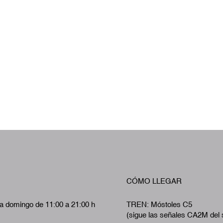
CÓMO LLEGAR
a domingo de 11:00 a 21:00 h
TREN: Móstoles C5
(sigue las señales CA2M del 