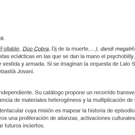
.
k.
Follable
,
Dúo Cobra
,
Dj de la muerte,
…), dandi megatr
ó
stas ecl
é
cticas en las que se dan la mano el psychobilly,
estida y armada. Si se imaginan la orquesta de Lalo Sc
ebastià Jovani.
dependiente. Su catálogo propone un recorrido transversa
tencia de materiales heterogéneos y la multiplicación de 
ntacular cuya misión es mapear la historia de episodios 
bros una proliferación de alianzas, activaciones culturale
 futuros inciertos.