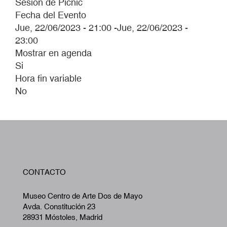
Sesión de Picnic
Fecha del Evento
Jue, 22/06/2023 - 21:00
-
Jue, 22/06/2023 -
23:00
Mostrar en agenda
Si
Hora fin variable
No
W
CONTACTO
A
Museo Centro de Arte Dos de Mayo
Avda. Constitución 23
28931 Móstoles, Madrid