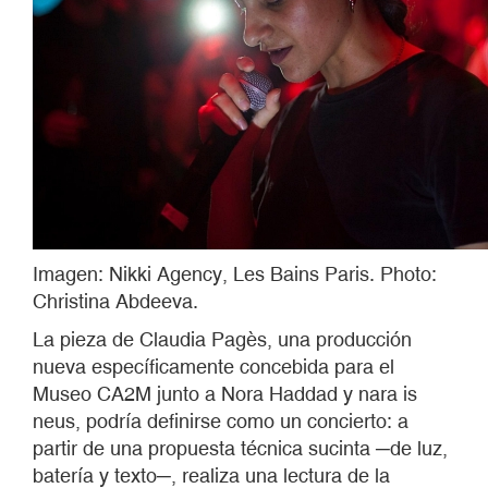
Imagen: Nikki Agency, Les Bains Paris. Photo:
Christina Abdeeva.
La pieza de Claudia Pagès, una producción
nueva específicamente concebida para el
Museo CA2M junto a Nora Haddad y nara is
neus, podría definirse como un concierto: a
partir de una propuesta técnica sucinta ─de luz,
batería y texto─, realiza una lectura de la