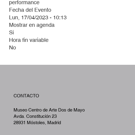
performance
Fecha del Evento
Lun, 17/04/2023 - 10:13
Mostrar en agenda
Si
Hora fin variable
No
W
CONTACTO
A
Museo Centro de Arte Dos de Mayo
Avda. Constitución 23
28931 Móstoles, Madrid