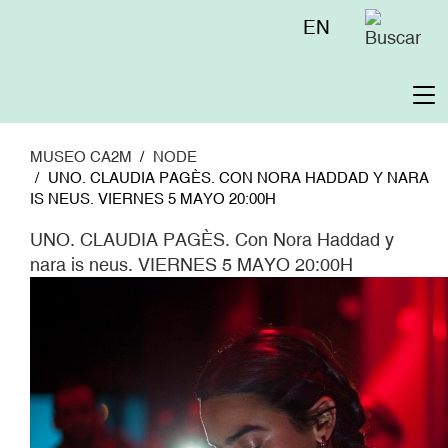
Pasar
Menú
EN
al
superior
contenido
principal
To
na
MUSEO CA2M
NODE
UNO. CLAUDIA PAGÈS. CON NORA HADDAD Y NARA
IS NEUS. VIERNES 5 MAYO 20:00H
UNO. CLAUDIA PAGÈS. Con Nora Haddad y
nara is neus. VIERNES 5 MAYO 20:00H