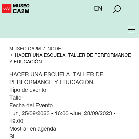
Pasar
Menú
EN
al
superior
contenido
principal
To
na
MUSEO CA2M
NODE
HACER UNA ESCUELA. TALLER DE PERFORMANCE
Y EDUCACIÓN.
HACER UNA ESCUELA. TALLER DE
PERFORMANCE Y EDUCACIÓN.
Tipo de evento
Taller
Fecha del Evento
Lun, 25/09/2023 - 16:00
-
Jue, 28/09/2023 -
19:00
Mostrar en agenda
Si