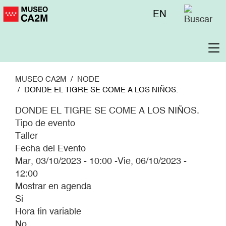
Pasar
Menú
EN
al
superior
contenido
principal
To
na
MUSEO CA2M
NODE
DONDE EL TIGRE SE COME A LOS NIÑOS.
DONDE EL TIGRE SE COME A LOS NIÑOS.
Tipo de evento
Taller
Fecha del Evento
Mar, 03/10/2023 - 10:00
-
Vie, 06/10/2023 -
12:00
Mostrar en agenda
Si
Hora fin variable
No