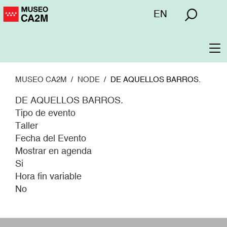
Pasar
Menú
EN
al
superior
contenido
principal
To
na
MUSEO CA2M
NODE
DE AQUELLOS BARROS.
DE AQUELLOS BARROS.
Tipo de evento
Taller
Fecha del Evento
Mostrar en agenda
Si
Hora fin variable
No