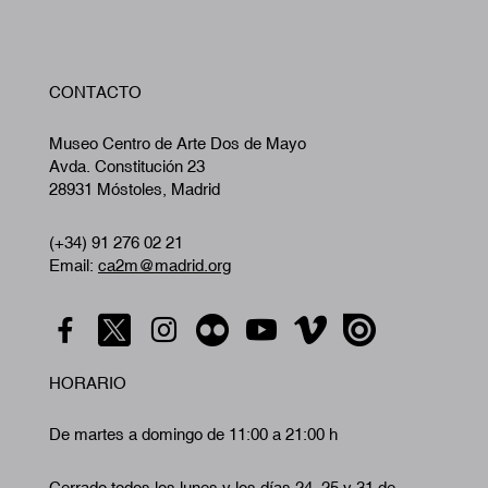
W
CONTACTO
A
Museo Centro de Arte Dos de Mayo
Avda. Constitución 23
28931 Móstoles, Madrid
(+34) 91 276 02 21
Email:
ca2m@madrid.org
HORARIO
De martes a domingo de 11:00 a 21:00 h
Cerrado todos los lunes y los días 24, 25 y 31 de