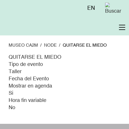
Pasar
Menú
EN
al
superior
contenido
principal
To
na
MUSEO CA2M
NODE
QUITARSE EL MIEDO
QUITARSE EL MIEDO
Tipo de evento
Taller
Fecha del Evento
Mostrar en agenda
Si
Hora fin variable
No