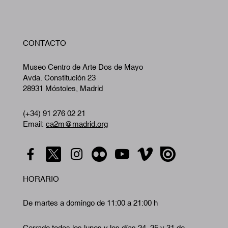
W
CONTACTO
A
Museo Centro de Arte Dos de Mayo
Avda. Constitución 23
28931 Móstoles, Madrid
(+34) 91 276 02 21
Email:
ca2m@madrid.org
HORARIO
De martes a domingo de 11:00 a 21:00 h
Cerrado todos los lunes y los días 24, 25 y 31 de