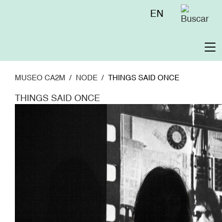
Pasar
Menú
EN
al
superior
contenido
principal
To
na
MUSEO CA2M
NODE
THINGS SAID ONCE
THINGS SAID ONCE