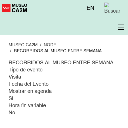
Pasar
Menú
EN
al
superior
contenido
principal
To
na
MUSEO CA2M
NODE
RECORRIDOS AL MUSEO ENTRE SEMANA
RECORRIDOS AL MUSEO ENTRE SEMANA
Tipo de evento
Visita
Fecha del Evento
Mostrar en agenda
Si
Hora fin variable
No