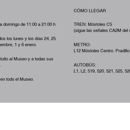
CÓMO LLEGAR
a domingo de 11:00 a 21:00 h
TREN: Móstoles C5
(sigue las señales CA2M del 
os los lunes y los días 24, 25
iembre, 1 y 6 enero.
METRO:
L12 Móstoles Centro. Pradillo
tuito al Museo y a todas sus
.
AUTOBÚS:
L1, L2, 519, 520, 521, 525, 52
 en todo el Museo.