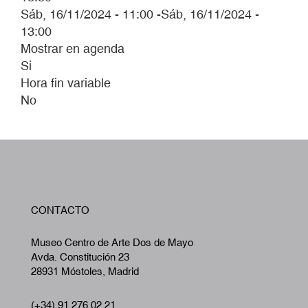
Sáb, 16/11/2024 - 11:00
-
Sáb, 16/11/2024 -
13:00
Mostrar en agenda
Si
Hora fin variable
No
W
CONTACTO
A
Museo Centro de Arte Dos de Mayo
Avda. Constitución 23
28931 Móstoles, Madrid
(+34) 91 276 02 21