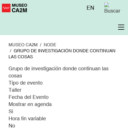
Pasar
Menú
EN
al
superior
contenido
principal
To
na
MUSEO CA2M
NODE
GRUPO DE INVESTIGACIÓN DONDE CONTINUAN
LAS COSAS
Grupo de investigación donde continuan las
cosas
Tipo de evento
Taller
Fecha del Evento
Mostrar en agenda
Si
Hora fin variable
No