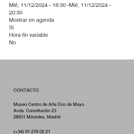
Mié, 11/12/2024 - 18:30
-
Mié, 11/12/2024 -
20:30
Mostrar en agenda
Si
Hora fin variable
No
W
CONTACTO
A
Museo Centro de Arte Dos de Mayo
Avda. Constitución 23
28931 Móstoles, Madrid
(+34) 91 276 02 21