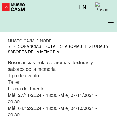
Pasar
Menú
EN
al
superior
contenido
principal
To
na
MUSEO CA2M
NODE
RESONANCIAS FRUTALES: AROMAS, TEXTURAS Y
SABORES DE LA MEMORIA
Resonancias frutales: aromas, texturas y
sabores de la memoria
Tipo de evento
Taller
Fecha del Evento
Mié, 27/11/2024 - 18:30
-
Mié, 27/11/2024 -
20:30
Mié, 04/12/2024 - 18:30
-
Mié, 04/12/2024 -
20:30