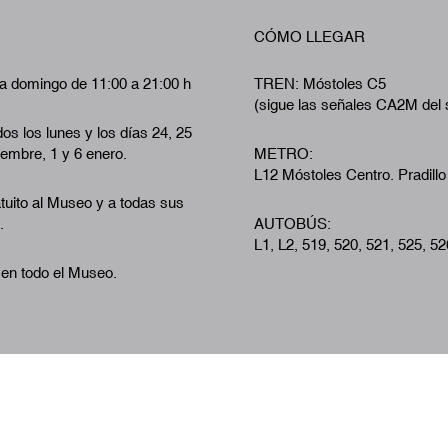
CÓMO LLEGAR
a domingo de 11:00 a 21:00 h
TREN: Móstoles C5
(sigue las señales CA2M del 
os los lunes y los días 24, 25
iembre, 1 y 6 enero.
METRO:
L12 Móstoles Centro. Pradillo
tuito al Museo y a todas sus
.
AUTOBÚS:
L1, L2, 519, 520, 521, 525, 52
 en todo el Museo.