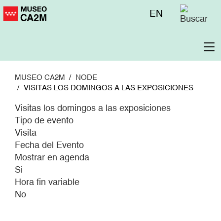
Pasar
Menú
EN
al
superior
contenido
principal
To
na
MUSEO CA2M
NODE
VISITAS LOS DOMINGOS A LAS EXPOSICIONES
Visitas los domingos a las exposiciones
Tipo de evento
Visita
Fecha del Evento
Mostrar en agenda
Si
Hora fin variable
No