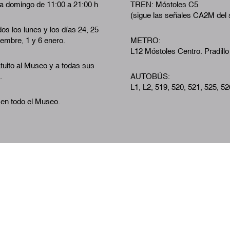
a domingo de 11:00 a 21:00 h
TREN: Móstoles C5
(sigue las señales CA2M del 
os los lunes y los días 24, 25
iembre, 1 y 6 enero.
METRO:
L12 Móstoles Centro. Pradillo
tuito al Museo y a todas sus
.
AUTOBÚS:
L1, L2, 519, 520, 521, 525, 52
 en todo el Museo.