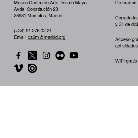
Museo Centro de Arte Dos de Mayo
De martes 
Avda. Constitución 23
28931 Móstoles, Madrid
Cerrado tod
y 31 de dic
(+34) 91 276 02 21
Email:
ca2m@madrid.org
Acceso gra
actividades
WIFI gratis