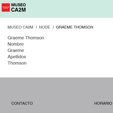
Pasar
al
contenido
principal
MUSEO CA2M
NODE
GRAEME THOMSON
Graeme Thomson
Nombre
Graeme
Apellidos
Thomson
CONTACTO
HORARIO