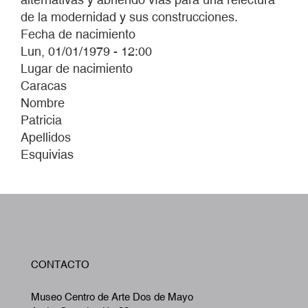
de la modernidad y sus construcciones.
Fecha de nacimiento
Lun, 01/01/1979 - 12:00
Lugar de nacimiento
Caracas
Nombre
Patricia
Apellidos
Esquivias
W
CONTACTO
A
Museo Centro de Arte Dos de Mayo