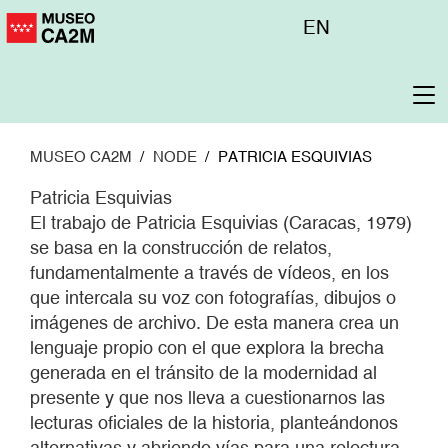
Pasar
Menú
EN
al
superior
contenido
principal
To
na
MUSEO CA2M
NODE
PATRICIA ESQUIVIAS
Patricia Esquivias
El trabajo de Patricia Esquivias (Caracas, 1979)
se basa en la construcción de relatos,
fundamentalmente a través de vídeos, en los
que intercala su voz con fotografías, dibujos o
imágenes de archivo. De esta manera crea un
lenguaje propio con el que explora la brecha
generada en el tránsito de la modernidad al
presente y que nos lleva a cuestionarnos las
lecturas oficiales de la historia, planteándonos
alternativas y abriendo vías para una relectura