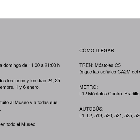
CÓMO LLEGAR
a domingo de 11:00 a 21:00 h
TREN: Móstoles C5
(sigue las señales CA2M del 
os los lunes y los días 24, 25
iembre, 1 y 6 enero.
METRO:
L12 Móstoles Centro. Pradillo
tuito al Museo y a todas sus
.
AUTOBÚS:
L1, L2, 519, 520, 521, 525, 52
 en todo el Museo.