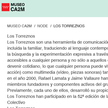
Pasar
al
contenido
principal
MUSEO CA2M
NODE
LOS TORREZNOS
Los Torreznos
Los Torreznos son una herramienta de comunicación s
incluida la familiar, traduciendo al lenguaje contem
la búsqueda y la experimentación expresiva a través
accesibles a cualquier persona y no sólo a aquellos 
devenir cotidiano, lo que cualquier persona puede vi
acción) como multimedia (vídeo, piezas sonoras) tam
en el año 2000, Rafael Lamata y Jaime Vallaure han
miembros fundadores y componentes activos del gru
Previamente, cada uno de ellos, desarrolló su propio
Los Torreznos han participado en la 52ª edición de 
Colectivo