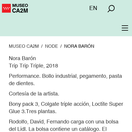
Pasar
Menú
EN
al
superior
contenido
principal
To
na
MUSEO CA2M
NODE
NORA BARÓN
Nora Barón
Trip Trip Triple, 2018
Performance. Bollo industrial, pegamento, pasta
de dientes.
Cortesía de la artista.
Bony pack 3, Colgate triple acción, Loctite Super
Glue 3.Tres plantas.
Rodolfo, David, Fernando carga con una bolsa
del Lidl. La bolsa contiene un catálogo. El