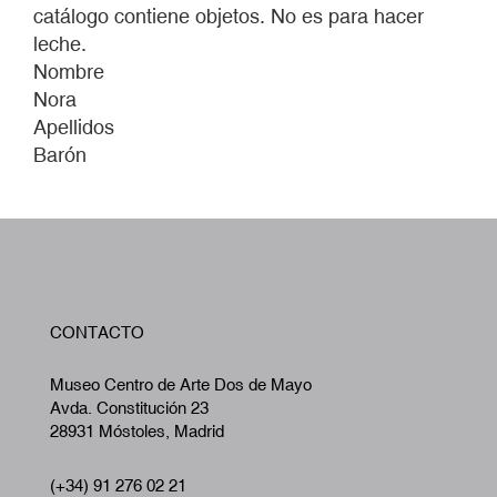
catálogo contiene objetos. No es para hacer
leche.
Nombre
Nora
Apellidos
Barón
W
CONTACTO
A
Museo Centro de Arte Dos de Mayo
Avda. Constitución 23
28931 Móstoles, Madrid
(+34) 91 276 02 21