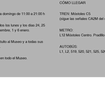
CÓMO LLEGAR
a domingo de 11:00 a 21:00 h
TREN: Móstoles C5
(sigue las señales CA2M del 
os los lunes y los días 24, 25
iembre, 1 y 6 enero.
METRO:
L12 Móstoles Centro. Pradillo
tuito al Museo y a todas sus
.
AUTOBÚS:
L1, L2, 519, 520, 521, 525, 52
 en todo el Museo.