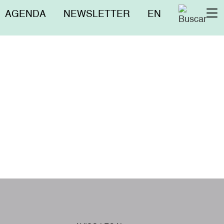
Menú
AGENDA
NEWSLETTER
EN
To
superior
na
W