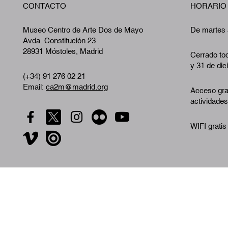
CONTACTO
HORARIO
Museo Centro de Arte Dos de Mayo
De martes 
Avda. Constitución 23
28931 Móstoles, Madrid
Cerrado tod
y 31 de dic
(+34) 91 276 02 21
Email:
ca2m@madrid.org
Acceso gra
actividades
WIFI gratis