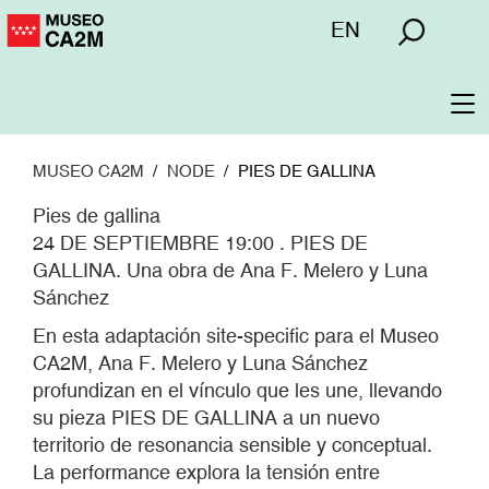
Pasar
Menú
EN
al
superior
contenido
principal
To
na
MUSEO CA2M
NODE
PIES DE GALLINA
Pies de gallina
24 DE SEPTIEMBRE 19:00 . PIES DE
GALLINA. Una obra de Ana F. Melero y Luna
Sánchez
En esta adaptación site-specific para el Museo
CA2M, Ana F. Melero y Luna Sánchez
profundizan en el vínculo que les une, llevando
su pieza PIES DE GALLINA a un nuevo
territorio de resonancia sensible y conceptual.
La performance explora la tensión entre