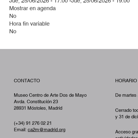
Jue, 25/06/2026 - 17:00
-
Jue, 25/06/2026 - 19:00
Mostrar en agenda
No
Hora fin variable
No
CONTACTO
HORARIO
Museo Centro de Arte Dos de Mayo
De martes 
Avda. Constitución 23
28931 Móstoles, Madrid
Cerrado tod
y 31 de dic
(+34) 91 276 02 21
Email:
ca2m@madrid.org
Acceso gra