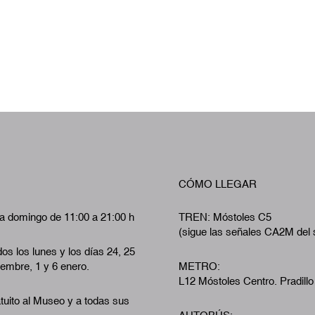
CÓMO LLEGAR
a domingo de 11:00 a 21:00 h
TREN: Móstoles C5
(sigue las señales CA2M del 
os los lunes y los días 24, 25
iembre, 1 y 6 enero.
METRO:
L12 Móstoles Centro. Pradillo
tuito al Museo y a todas sus