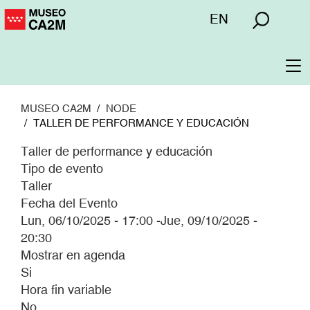
Pasar
Menú
EN
al
superior
contenido
principal
To
na
MUSEO CA2M
NODE
TALLER DE PERFORMANCE Y EDUCACIÓN
Taller de performance y educación
Tipo de evento
Taller
Fecha del Evento
Lun, 06/10/2025 - 17:00
-
Jue, 09/10/2025 -
20:30
Mostrar en agenda
Si
Hora fin variable
No