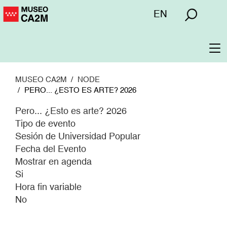
Pasar
Menú
EN
al
superior
contenido
principal
To
na
MUSEO CA2M
NODE
PERO... ¿ESTO ES ARTE? 2026
Pero... ¿Esto es arte? 2026
Tipo de evento
Sesión de Universidad Popular
Fecha del Evento
Mostrar en agenda
Si
Hora fin variable
No