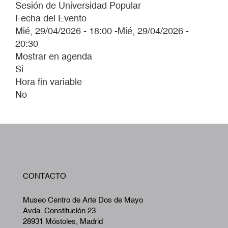
Sesión de Universidad Popular
Fecha del Evento
Mié, 29/04/2026 - 18:00
-
Mié, 29/04/2026 -
20:30
Mostrar en agenda
Si
Hora fin variable
No
W
CONTACTO
A
Museo Centro de Arte Dos de Mayo
Avda. Constitución 23
28931 Móstoles, Madrid