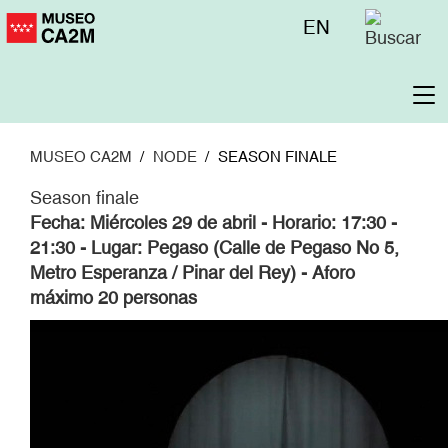
Pasar
Menú
EN
al
superior
contenido
principal
To
na
MUSEO CA2M
NODE
SEASON FINALE
Season finale
Fecha: Miércoles 29 de abril - Horario: 17:30 -
21:30 - Lugar: Pegaso (Calle de Pegaso No 5,
Metro Esperanza / Pinar del Rey) - Aforo
máximo 20 personas