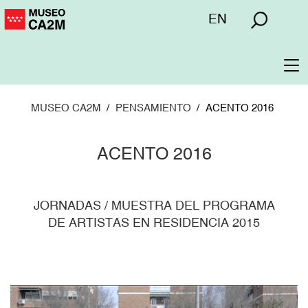
Pasar
Menú
EN
al
superior
contenido
principal
To
na
MUSEO CA2M
PENSAMIENTO
ACENTO 2016
ACENTO 2016
JORNADAS / MUESTRA DEL PROGRAMA
DE ARTISTAS EN RESIDENCIA 2015