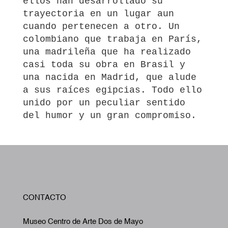
ellos han desarrollado su
trayectoria en un lugar aun
cuando pertenecen a otro. Un
colombiano que trabaja en París,
una madrileña que ha realizado
casi toda su obra en Brasil y
una nacida en Madrid, que alude
a sus raíces egipcias. Todo ello
unido por un peculiar sentido
del humor y un gran compromiso.
W
CONTACTO
A
Museo Centro de Arte Dos de Mayo