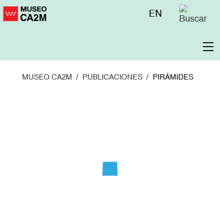
Pasar
Menú
EN
al
superior
contenido
principal
To
na
MUSEO CA2M
PUBLICACIONES
PIRÁMIDES