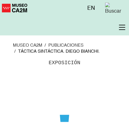
Pasar
Menú
EN
al
superior
contenido
principal
To
na
MUSEO CA2M
PUBLICACIONES
TÁCTICA SINTÁCTICA. DIEGO BIANCHI.
EXPOSICIÓN