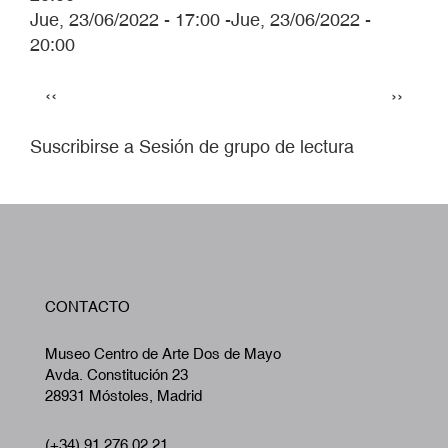
Jue, 23/06/2022 - 17:00
-
Jue, 23/06/2022 -
20:00
Paginación
Página
Siguie
‹‹
››
anterior
página
Suscribirse a Sesión de grupo de lectura
W
CONTACTO
A
Museo Centro de Arte Dos de Mayo
Avda. Constitución 23
28931 Móstoles, Madrid
(+34) 91 276 02 21