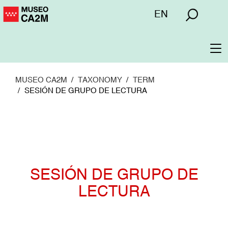
Pasar
Menú
EN
al
superior
contenido
principal
To
na
MUSEO CA2M
TAXONOMY
TERM
SESIÓN DE GRUPO DE LECTURA
SESIÓN DE GRUPO DE
LECTURA