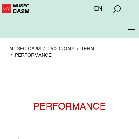
Pasar
Menú
EN
al
superior
contenido
principal
To
na
MUSEO CA2M
TAXONOMY
TERM
PERFORMANCE
PERFORMANCE