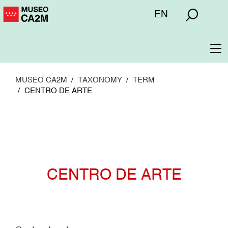
Pasar
Menú
EN
al
superior
contenido
principal
To
na
MUSEO CA2M
TAXONOMY
TERM
CENTRO DE ARTE
CENTRO DE ARTE