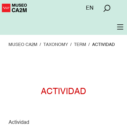
Pasar
Menú
EN
al
superior
contenido
principal
To
na
MUSEO CA2M
TAXONOMY
TERM
ACTIVIDAD
ACTIVIDAD
Actividad