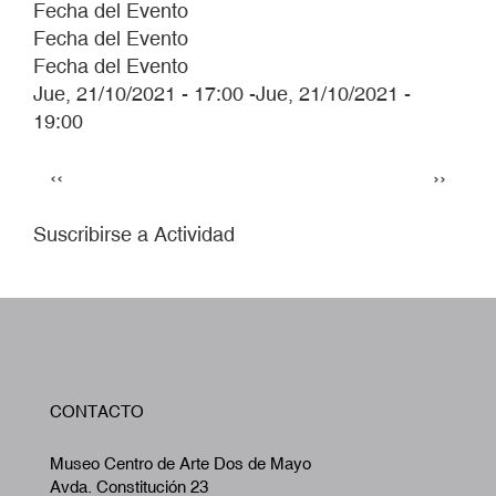
Fecha del Evento
Fecha del Evento
Fecha del Evento
Jue, 21/10/2021 - 17:00
-
Jue, 21/10/2021 -
19:00
Paginación
Página
Siguie
‹‹
››
anterior
página
Suscribirse a Actividad
W
CONTACTO
A
Museo Centro de Arte Dos de Mayo
Avda. Constitución 23