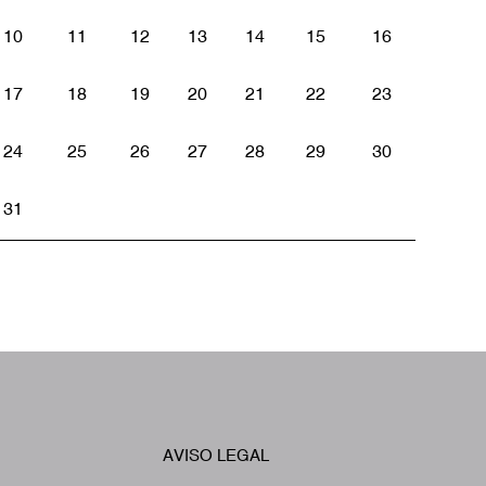
10
11
12
13
14
15
16
17
18
19
20
21
22
23
24
25
26
27
28
29
30
31
W
AVISO LEGAL
Footer
A