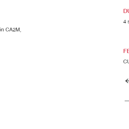
D
4 
ión CA2M,
F
C