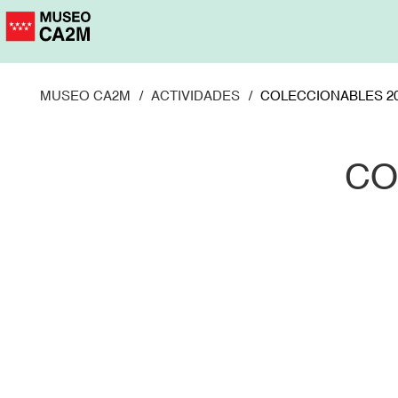
Pasar
al
contenido
principal
MUSEO CA2M
ACTIVIDADES
COLECCIONABLES 20
CO