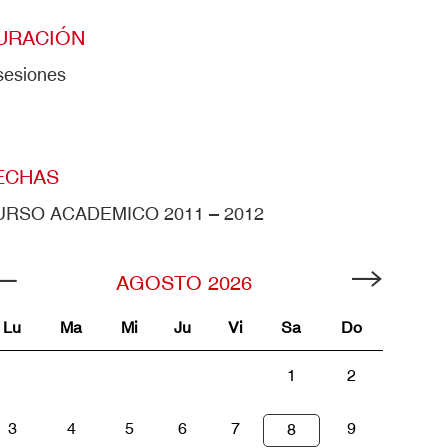
URACIÓN
sesiones
ECHAS
URSO ACADEMICO 2011 – 2012
AGOSTO
2026
Lu
Ma
Mi
Ju
Vi
Sa
Do
1
2
3
4
5
6
7
9
8