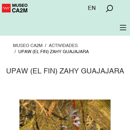
Pasar
Menú
EN
al
superior
contenido
principal
To
na
MUSEO CA2M
ACTIVIDADES
UPAW (EL FIN) ZAHY GUAJAJARA
UPAW (EL FIN) ZAHY GUAJAJARA