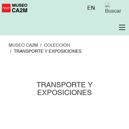
Pasar
Menú
EN
al
superior
contenido
principal
To
na
MUSEO CA2M
COLECCIÓN
TRANSPORTE Y EXPOSICIONES
TRANSPORTE Y
EXPOSICIONES