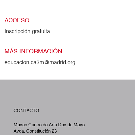
ACCESO
Inscripción gratuita
MÁS INFORMACIÓN
educacion.ca2m@madrid.org
W
CONTACTO
A
Museo Centro de Arte Dos de Mayo
Avda. Constitución 23