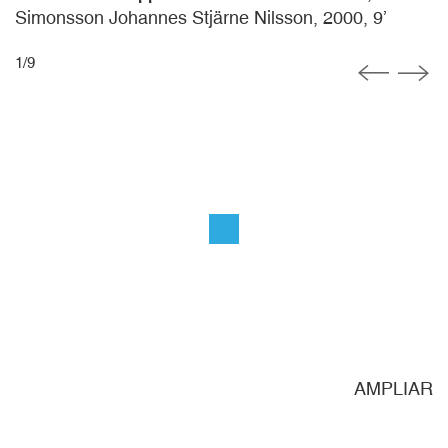
Simonsson Johannes Stjärne Nilsson, 2000, 9’
1
/
9
AR
AMPLIAR