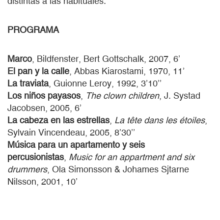
distintas a las habituales.
PROGRAMA
Marco
, Bildfenster, Bert Gottschalk, 2007, 6’
El pan y la calle
, Abbas Kiarostami, 1970, 11’
La traviata
, Guionne Leroy, 1992, 3’10’’
Los niños payasos
,
The clown children
, J. Systad
Jacobsen, 2005, 6’
La cabeza en las estrellas
,
La tête dans les étoiles
,
Sylvain Vincendeau, 2005, 8’30’’
Música para un apartamento y seis
percusionistas
,
Music for an appartment and six
drummers
, Ola Simonsson & Johames Sjtarne
Nilsson, 2001, 10’