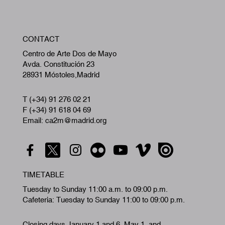
W
CONTACT
A
Centro de Arte Dos de Mayo
Avda. Constitución 23
28931 Móstoles,Madrid
T (+34) 91 276 02 21
F (+34) 91 618 04 69
Email: ca2m@madrid.org
TIMETABLE
Tuesday to Sunday 11:00 a.m. to 09:00 p.m.
Cafeteria: Tuesday to Sunday 11:00 to 09:00 p.m.
Closing days January 1 and 6, May 1, and