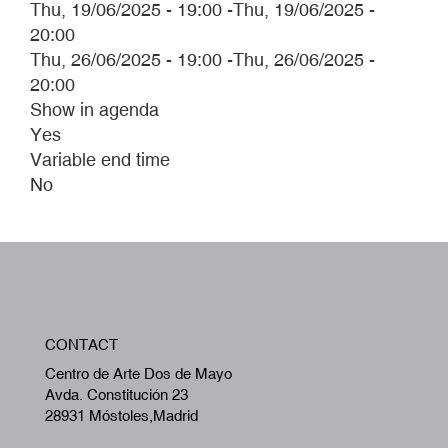
Thu, 19/06/2025 - 19:00
-
Thu, 19/06/2025 -
20:00
Thu, 26/06/2025 - 19:00
-
Thu, 26/06/2025 -
20:00
Show in agenda
Yes
Variable end time
No
W
CONTACT
A
Centro de Arte Dos de Mayo
Avda. Constitución 23
28931 Móstoles,Madrid