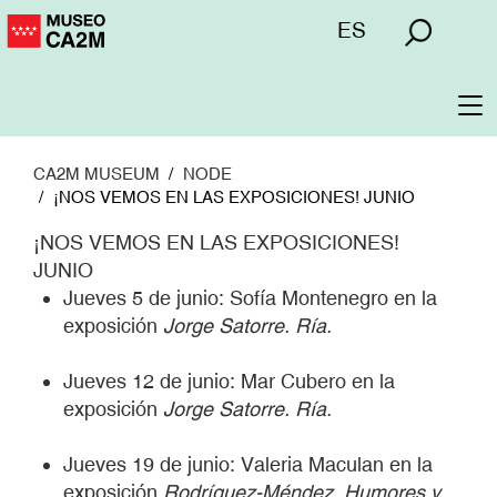
Skip
Menú
ES
to
superior
main
content
To
na
CA2M MUSEUM
NODE
¡NOS VEMOS EN LAS EXPOSICIONES! JUNIO
¡NOS VEMOS EN LAS EXPOSICIONES!
JUNIO
Jueves 5 de junio: Sofía Montenegro en la
exposición
Jorge Satorre. Ría.
Jueves 12 de junio: Mar Cubero en la
exposición
Jorge Satorre. Ría.
Jueves 19 de junio: Valeria Maculan en la
exposición
Rodríguez-Méndez. Humores y