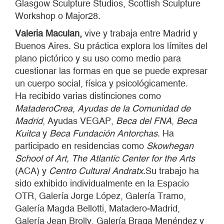
Glasgow Sculpture Studios, Scottish Sculpture
Workshop o Major28.
Valeria Maculan,
vive y trabaja entre Madrid y
Buenos Aires. Su práctica explora los límites del
plano pictórico y su uso como medio para
cuestionar las formas en que se puede expresar
un cuerpo social, física y psicológicamente.
Ha recibido varias distinciones como
MataderoCrea
,
Ayudas de la Comunidad de
Madrid
, Ayudas VEGAP,
Beca del FNA
,
Beca
Kuitca
y
Beca Fundaci
ó
n Antorchas
. Ha
participado en residencias como
Skowhegan
School of Art,
The Atlantic Center for the Arts
(ACA) y
Centro Cultural Andratx
.Su trabajo ha
sido exhibido individualmente en la Espacio
OTR, Galería Jorge López, Galería Tramo,
Galería Magda Bellotti, Matadero-Madrid,
Galería Jean Brolly, Galería Braga Menéndez y