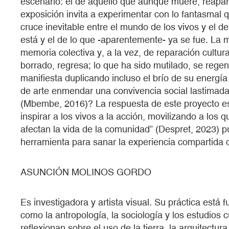
escenario: el de aquello que aunque muere, reapa
exposición invita a experimentar con lo fantasmal 
cruce inevitable entre el mundo de los vivos y el d
está y el de lo que -aparentemente- ya se fue. La m
memoria colectiva y, a la vez, de reparación cultur
borrado, regresa; lo que ha sido mutilado, se regen
manifiesta duplicando incluso el brío de su energí
de arte enmendar una convivencia social lastimad
(Mbembe, 2016)? La respuesta de este proyecto es
inspirar a los vivos a la acción, movilizando a los
afectan la vida de la comunidad” (Despret, 2023) p
herramienta para sanar la experiencia compartida
ASUNCIÓN MOLINOS GORDO
Es investigadora y artista visual. Su práctica está 
como la antropología, la sociología y los estudios 
reflexionan sobre el uso de la tierra, la arquitectur