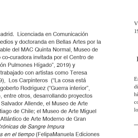
V
1
 Madrid. Licenciada en Comunicación
dios y doctoranda en Bellas Artes por la
able del MAC Quinta Normal, Museo de
co-curadora invitada por el Centro de
zón Pulmones Hígado”, 2019) y
trabajado con artistas como Teresa
E
9), Los Carpinteros (“La cosa está
d
goberto Rodriguez (“Guerra interior”,
h
, entre otros, desarrollando proyectos
c
 Salvador Allende, el Museo de Arte
l
ago de Chile; el Museo de Arte Miguel
 Atlántico de Arte Moderno de Gran
rónicas de Sangre Impura
s en el tiempo
(FelipaManuela Ediciones