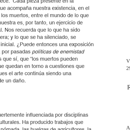
rece. Cada pieza presente en la
que acompaña nuestra existencia, en el
e los muertos, entre el mundo de lo que
uestra es, por tanto, un ejercicio de
al. Nos recuerda que lo que ha sido
era; y lo que se ha silenciado, se
a inicial. ¿Puede entonces una exposición
a por pasadas
políticas de enemistad
 que sí, que “los muertos pueden
V
 que quedan en torno a cuestiones que
2
ues el arte continúa siendo una
 de un daño.
fuertemente influenciada por disciplinas
culturales. Ha producido trabajos que
A
a nómada, las huelgas de agricultores, la