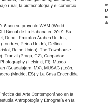
n
bajo rural, la biotecnología y el comercio
D
i
d
2015 con su proyecto WAM (World
XIII Bienal de La Habana en 2019. Su
el, Dubai, Emiratos Árabes Unidos;
(Londres, Reino Unido), Delfina
ristol, Reino Unido), The Townhouse
), Tranzit (Praga, CZ), Cappadox
Photography (Helsinki, FI), Museo
opan (Guadalajara, MX), MUSAC (León,
adero (Madrid, ES) y La Casa Encendida
 Práctica del Arte Contemporáneo en la
studia Antropología y Etnografía en la