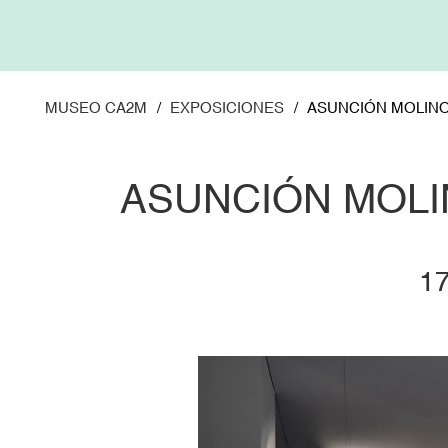
Pasar
al
contenido
principal
MUSEO CA2M
EXPOSICIONES
ASUNCIÓN MOLINOS
ASUNCIÓN MOLI
1