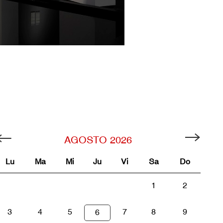
AGOSTO
2026
Lu
Ma
Mi
Ju
Vi
Sa
Do
1
2
3
4
5
7
8
9
6