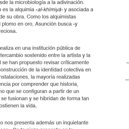
de la microbiología a la adivinación.
 es la alquimia -
al-khīmiyā-
y asociada a
a de su obra. Como los alquimistas
el plomo en oro, Asunción busca -y
reciosa.
ealiza en una institución pública de
tercambio sostenido entre la artista y la
l se han propuesto revisar críticamente
 construcción de la identidad colectiva en
instalaciones, la mayoría realizadas
encia por comprender que historia,
ino que se configuran a partir de un
se fusionan y se hibridan de forma tan
stienen la vida.
cto nos presenta además un inquietante