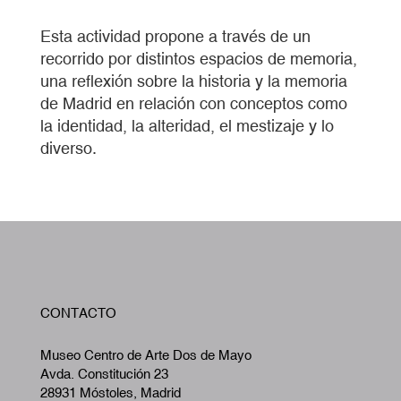
Esta actividad propone a través de un
recorrido por distintos espacios de memoria,
una reflexión sobre la historia y la memoria
de Madrid en relación con conceptos como
la identidad, la alteridad, el mestizaje y lo
diverso.
W
CONTACTO
A
Museo Centro de Arte Dos de Mayo
Avda. Constitución 23
28931 Móstoles, Madrid