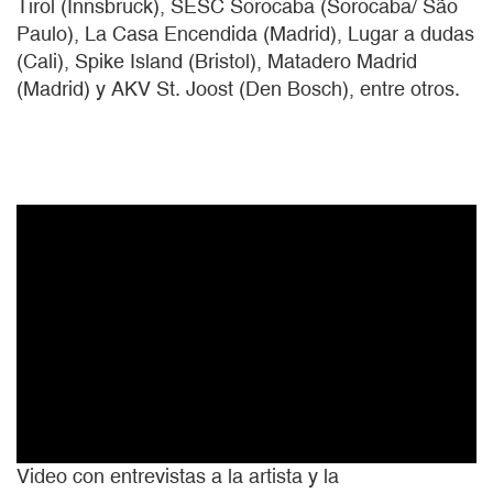
Tirol (Innsbruck), SESC Sorocaba (Sorocaba/ São
Paulo), La Casa Encendida (Madrid), Lugar a dudas
(Cali), Spike Island (Bristol), Matadero Madrid
(Madrid) y AKV St. Joost (Den Bosch), entre otros.
Video con entrevistas a la artista y la