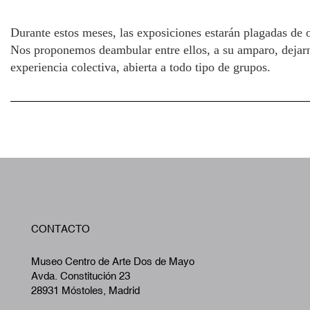
Durante estos meses, las exposiciones estarán plagadas de 
Nos proponemos deambular entre ellos, a su amparo, dejarno
experiencia colectiva, abierta a todo tipo de grupos.
W
CONTACTO
A
Museo Centro de Arte Dos de Mayo
Avda. Constitución 23
28931 Móstoles, Madrid